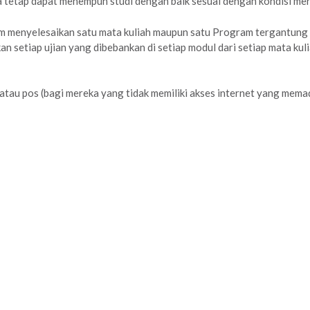
ta tetap dapat menempuh studi dengan baik sesuai dengan kondisi mer
lam menyelesaikan satu mata kuliah maupun satu Program tergantung
setiap ujian yang dibebankan di setiap modul dari setiap mata kul
atau pos (bagi mereka yang tidak memiliki akses internet yang memad