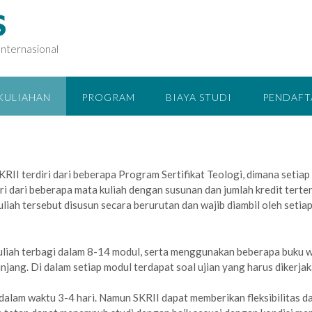
S
Internasional
RKULIAHAN
PROGRAM
BIAYA STUDI
PENDAFT
KRII terdiri dari beberapa Program Sertifikat Teologi, dimana setiap
ri dari beberapa mata kuliah dengan susunan dan jumlah kredit terten
liah tersebut disusun secara berurutan dan wajib diambil oleh setia
uliah terbagi dalam 8-14 modul, serta menggunakan beberapa buku w
njang. Di dalam setiap modul terdapat soal ujian yang harus dikerjak
dalam waktu 3-4 hari. Namun SKRII dapat memberikan fleksibilitas d