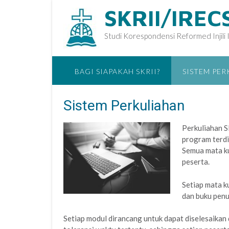
SKRII/IREC
Studi Korespondensi Reformed Injili 
BAGI SIAPAKAH SKRII?
SISTEM PE
Sistem Perkuliahan
Perkuliahan S
program terdi
Semua mata ku
peserta.
Setiap mata k
dan buku penu
Setiap modul dirancang untuk dapat diselesaikan 