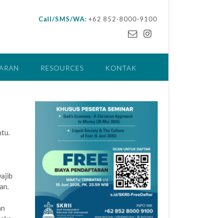
Call/SMS/WA:
+62 852-8000-9100
ARAN
RESOURCES
KONTAK
tu.
p
ajib
an.
an