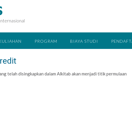
S
Internasional
RKULIAHAN
PROGRAM
BIAYA STUDI
PENDAFT
redit
ang telah disingkapkan dalam Alkitab akan menjadi titik permulaan