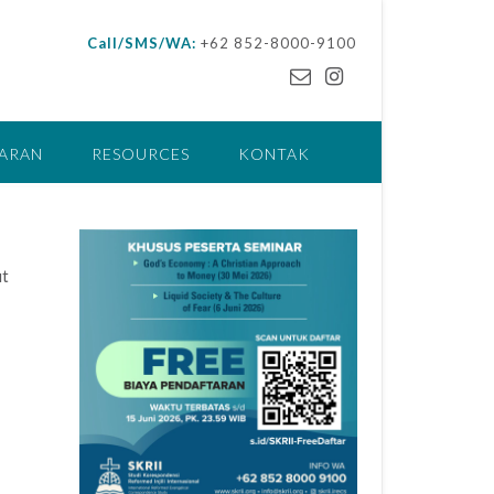
Call/SMS/WA:
+62 852-8000-9100
ARAN
RESOURCES
KONTAK
ut