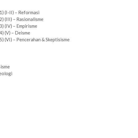
 (I-II) – Reformasi
 (III) – Rasionalisme
) (IV) – Empirisme
4) (V) – Deisme
) (VI) – Pencerahan & Skeptisisme
sisme
eologi