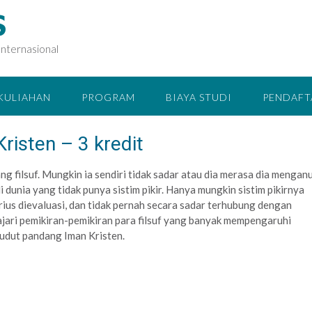
S
Internasional
RKULIAHAN
PROGRAM
BIAYA STUDI
PENDAFT
risten – 3 kredit
ng filsuf. Mungkin ia sendiri tidak sadar atau dia merasa dia mengan
i dunia yang tidak punya sistim pikir. Hanya mungkin sistim pikirnya
serius dievaluasi, dan tidak pernah secara sadar terhubung dengan
ajari pemikiran-pemikiran para filsuf yang banyak mempengaruhi
i sudut pandang Iman Kristen.