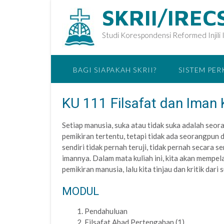
SKRII/IREC
Studi Korespondensi Reformed Injili 
BAGI SIAPAKAH SKRII?
SISTEM PE
KU 111 Filsafat dan Iman K
Setiap manusia, suka atau tidak suka adalah seora
pemikiran tertentu, tetapi tidak ada seorangpun d
sendiri tidak pernah teruji, tidak pernah secara 
imannya. Dalam mata kuliah ini, kita akan mempel
pemikiran manusia, lalu kita tinjau dan kritik dar
MODUL
Pendahuluan
Filsafat Abad Pertengahan (1)